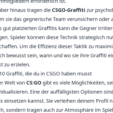
mitgliedern erforderlich ist.
ber hinaus tragen die
CSGO-Graffiti
zur psychol
m sie das gegnerische Team verunsichern oder 
s gut platzierten Graffitis kann die Gegner irrit
gen. Spieler können diese Technik strategisch nut
chaffen. Um die Effizienz dieser Taktik zu maximie
ch bewusst sein, wann und wo sie ihre Graffiti
kt zu erzielen.
10 Graffiti, die du in CSGO haben musst
er Welt von
CS:GO
gibt es viele Möglichkeiten, se
vidualisieren. Eine der auffälligsten Optionen sin
ls einsetzen kannst. Sie verleihen deinem Profil 
h, sondern tragen auch zur Atmosphäre im Spiel b