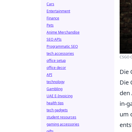
Cars
Entertainment
Finance
Pets
Anime Merchandise
SEO APIs
Programmatic SEO
tech accessories
CSGO Gr
office setup
office decor
Die 
API
Die 
technology
Gambling
den 
UAE E-Invoicing
in-g
health tips
tech gadgets
um d
student resources
ents
gaming accessories
gifts