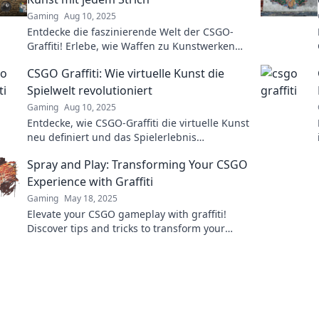
Gaming
Aug 10, 2025
Entdecke die faszinierende Welt der CSGO-
Graffiti! Erlebe, wie Waffen zu Kunstwerken
werden – jeder Strich erzählt eine Geschichte!
CSGO Graffiti: Wie virtuelle Kunst die
Spielwelt revolutioniert
Gaming
Aug 10, 2025
Entdecke, wie CSGO-Graffiti die virtuelle Kunst
neu definiert und das Spielerlebnis
revolutioniert! Tauche ein in die kreative
Spray and Play: Transforming Your CSGO
Spielwelt!
Experience with Graffiti
Gaming
May 18, 2025
Elevate your CSGO gameplay with graffiti!
Discover tips and tricks to transform your
experience and stand out on the battlefield.