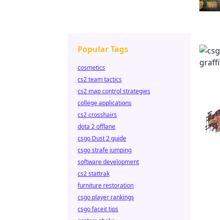
Popular Tags
cosmetics
cs2 team tactics
cs2 map control strategies
college applications
cs2 crosshairs
dota 2 offlane
csgo Dust 2 guide
csgo strafe jumping
software development
cs2 stattrak
furniture restoration
csgo player rankings
csgo faceit tips