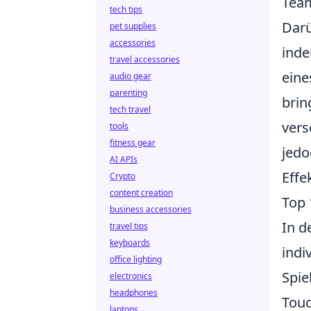
Team
tech tips
Darü
pet supplies
accessories
inde
travel accessories
eine
audio gear
parenting
brin
tech travel
vers
tools
fitness gear
jedo
AI APIs
Effe
Crypto
content creation
Top 
business accessories
In d
travel tips
keyboards
indi
office lighting
Spie
electronics
headphones
Touc
laptops