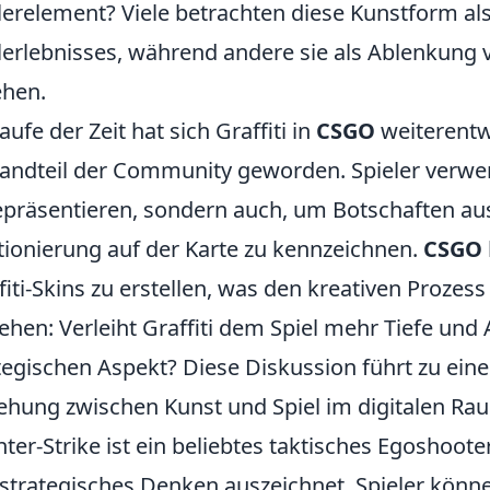
lerelement? Viele betrachten diese Kunstform al
lerlebnisses, während andere sie als Ablenkung
hen.
aufe der Zeit hat sich Graffiti in
CSGO
weiterentwi
andteil der Community geworden. Spieler verwen
epräsentieren, sondern auch, um Botschaften au
tionierung auf der Karte zu kennzeichnen.
CSGO
fiti-Skins zu erstellen, was den kreativen Prozess 
ehen: Verleiht Graffiti dem Spiel mehr Tiefe und
tegischen Aspekt? Diese Diskussion führt zu ei
ehung zwischen Kunst und Spiel im digitalen Ra
ter-Strike ist ein beliebtes taktisches Egoshoote
strategisches Denken auszeichnet. Spieler könn