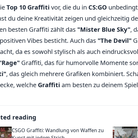
die
Top 10 Graffiti
vor, die du in
CS:GO
unbedingt 
st du deine Kreativität zeigen und gleichzeitig d
en besten Graffiti zählt das
"Mister Blue Sky"
, 
positiven Vibes besticht. Auch das
"The Devil"
Gr
cht, da es sowohl stylisch als auch eindrucksvoll
"Rage"
Graffiti, das für humorvolle Momente so
i"
, das gleich mehrere Grafiken kombiniert. Sch
ecke, welche
Graffiti
am besten zu deinem Spiels
ated reading
CSGO Graffiti: Wandlung von Waffen zu
Kunst mit jedem Strich