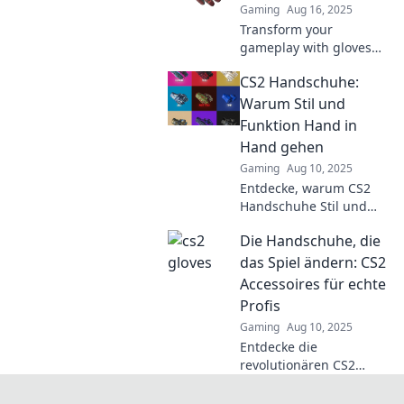
game now!
Gaming
Aug 16, 2025
Transform your
gameplay with gloves
that elevate you to CS2
CS2 Handschuhe:
legend status—unlock
your true potential and
Warum Stil und
dominate the
Funktion Hand in
competition!
Hand gehen
Gaming
Aug 10, 2025
Entdecke, warum CS2
Handschuhe Stil und
Funktion perfekt
Die Handschuhe, die
vereinen. Schütze deine
Hände mit eleganten
das Spiel ändern: CS2
Designs, die
Accessoires für echte
überzeugen!
Profis
Gaming
Aug 10, 2025
Entdecke die
revolutionären CS2
Accessoires, die dein
Spiel auf das nächste