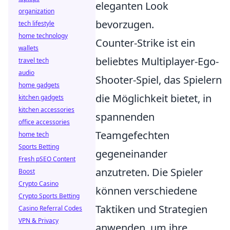
eleganten Look
organization
bevorzugen.
tech lifestyle
home technology
Counter-Strike ist ein
wallets
beliebtes Multiplayer-Ego-
travel tech
audio
Shooter-Spiel, das Spielern
home gadgets
die Möglichkeit bietet, in
kitchen gadgets
kitchen accessories
spannenden
office accessories
Teamgefechten
home tech
Sports Betting
gegeneinander
Fresh pSEO Content
anzutreten. Die Spieler
Boost
Crypto Casino
können verschiedene
Crypto Sports Betting
Taktiken und Strategien
Casino Referral Codes
VPN & Privacy
anwenden, um ihre