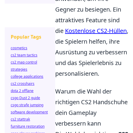
Gegner zu besiegen. Ein
attraktives Feature sind
die
Kostenlose CS2-Hüllen
,
Popular Tags
die Spielern helfen, ihre
cosmetics
Ausrüstung zu verbessern
cs2 team tactics
und das Spielerlebnis zu
cs2 map control
strategies
personalisieren.
college applications
cs2 crosshairs
Warum die Wahl der
dota 2 offlane
csgo Dust 2 guide
richtigen CS2 Handschuhe
csgo strafe jumping
dein Gameplay
software development
cs2 stattrak
verbessern kann
furniture restoration