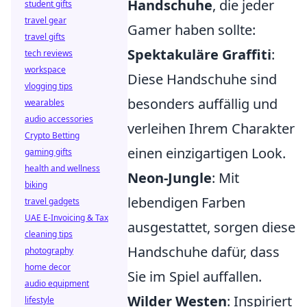
Handschuhe
, die jeder
student gifts
travel gear
Gamer haben sollte:
travel gifts
Spektakuläre Graffiti
:
tech reviews
workspace
Diese Handschuhe sind
vlogging tips
besonders auffällig und
wearables
audio accessories
verleihen Ihrem Charakter
Crypto Betting
einen einzigartigen Look.
gaming gifts
health and wellness
Neon-Jungle
: Mit
biking
lebendigen Farben
travel gadgets
UAE E-Invoicing & Tax
ausgestattet, sorgen diese
cleaning tips
Handschuhe dafür, dass
photography
home decor
Sie im Spiel auffallen.
audio equipment
Wilder Westen
: Inspiriert
lifestyle