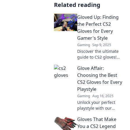
Related reading
Gloved Up: Finding
the Perfect CS2
Gloves for Every
Gamer's Style
Gaming
Sep 9, 2025
Discover the ultimate
guide to CS2 gloves!
Find your perfect match
Glove Affair:
and elevate your
gaming style with our
Choosing the Best
top picks and expert
CS2 Gloves for Every
tips.
Playstyle
Gaming
Aug 16, 2025
Unlock your perfect
playstyle with our
ultimate guide to CS2
Gloves That Make
gloves! Discover top
picks and elevate your
You a CS2 Legend