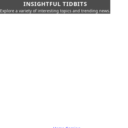
INSIGHTFUL TIDBITS
Explore a variety of interesting topics and trending news.