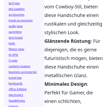
tech tips
vom Cowboy-Stil, bieten
pet supplies
diese Handschuhe einen
accessories
travel accessories
rustikalen und gleichzeitig
audio gear
stylischen Look.
parenting
tech travel
Glänzende Rüstung
: Für
tools
diejenigen, die es gerne
fitness gear
AI APIs
futuristisch mögen, bieten
Crypto
diese Handschuhe einen
content creation
business accessories
metallischen Glanz.
travel tips
Minimales Design
:
keyboards
office lighting
Perfekt für Gamer, die
electronics
einen schlichten,
headphones
laptops