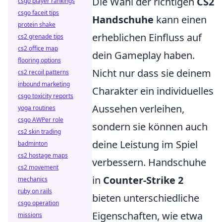
Die Wahl der richtigen
CS2
csgo player rankings
csgo faceit tips
Handschuhe
kann einen
protein shake
erheblichen Einfluss auf
cs2 grenade tips
cs2 office map
dein Gameplay haben.
flooring options
Nicht nur dass sie deinem
cs2 recoil patterns
inbound marketing
Charakter ein individuelles
csgo toxicity reports
Aussehen verleihen,
yoga routines
csgo AWPer role
sondern sie können auch
cs2 skin trading
deine Leistung im Spiel
badminton
cs2 hostage maps
verbessern. Handschuhe
cs2 movement
in
Counter-Strike 2
mechanics
ruby on rails
bieten unterschiedliche
csgo operation
Eigenschaften, wie etwa
missions