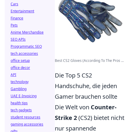
Cars
Entertainment
Finance
Pets
Anime Merchandise
SEO APIs
Programmatic SEO
tech accessories
office setup
Best CS2 Gloves (According To The Pros ...
office decor
Die Top 5 CS2
API
technology
Handschuhe, die jeden
Gambling
Gamer brauchen sollte
UAE E-Invoicing
health tips
Die Welt von
Counter-
tech gadgets
Strike 2
(CS2) bietet nicht
student resources
gaming accessories
nur spannende
gifts