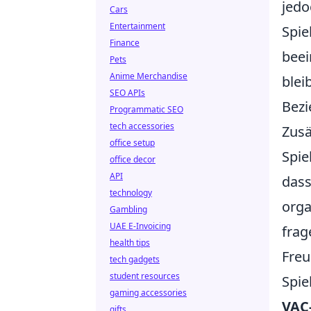
jedo
Cars
Entertainment
Spie
Finance
beei
Pets
Anime Merchandise
blei
SEO APIs
Bezi
Programmatic SEO
tech accessories
Zusä
office setup
Spie
office decor
API
dass
technology
orga
Gambling
UAE E-Invoicing
frag
health tips
Freu
tech gadgets
student resources
Spie
gaming accessories
VAC
gifts