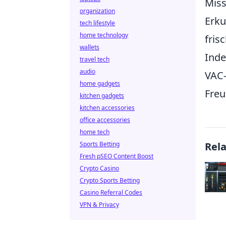
Miss
organization
Erku
tech lifestyle
home technology
fris
wallets
Inde
travel tech
audio
VAC-
home gadgets
Freu
kitchen gadgets
kitchen accessories
office accessories
home tech
Sports Betting
Rel
Fresh pSEO Content Boost
Crypto Casino
Crypto Sports Betting
Casino Referral Codes
VPN & Privacy