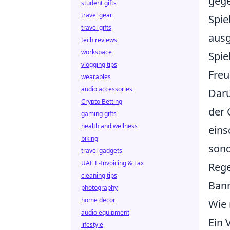
gege
student gifts
travel gear
Spie
travel gifts
ausg
tech reviews
workspace
Spie
vlogging tips
Freu
wearables
audio accessories
Darü
Crypto Betting
der 
gaming gifts
health and wellness
eins
biking
sond
travel gadgets
UAE E-Invoicing & Tax
Rege
cleaning tips
Bann
photography
home decor
Wie 
audio equipment
Ein 
lifestyle