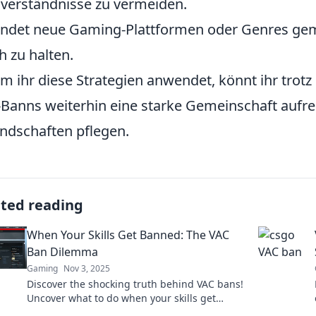
verständnisse zu vermeiden.
ndet neue Gaming-Plattformen oder Genres gem
ch zu halten.
m ihr diese Strategien anwendet, könnt ihr trot
Banns weiterhin eine starke Gemeinschaft aufre
ndschaften pflegen.
ated reading
When Your Skills Get Banned: The VAC
Ban Dilemma
Gaming
Nov 3, 2025
Discover the shocking truth behind VAC bans!
Uncover what to do when your skills get
banned and how to reclaim your gameplay.