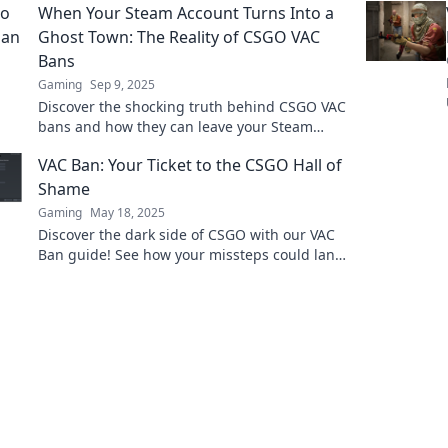
When Your Steam Account Turns Into a
Ghost Town: The Reality of CSGO VAC
Bans
Gaming
Sep 9, 2025
Discover the shocking truth behind CSGO VAC
bans and how they can leave your Steam
account abandoned. Don’t let your gaming
VAC Ban: Your Ticket to the CSGO Hall of
dreams fade away!
Shame
Gaming
May 18, 2025
Discover the dark side of CSGO with our VAC
Ban guide! See how your missteps could land
you in the Hall of Shame. Don't miss out!