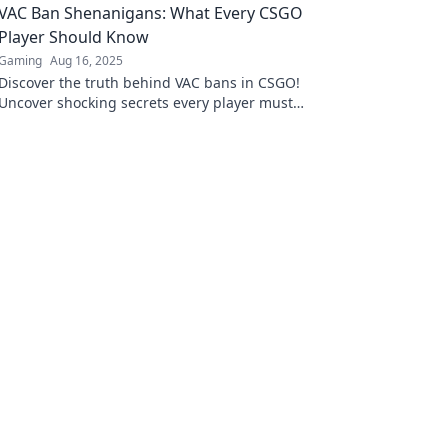
VAC Ban Shenanigans: What Every CSGO
Player Should Know
Gaming
Aug 16, 2025
Discover the truth behind VAC bans in CSGO!
Uncover shocking secrets every player must
know to stay safe and avoid penalties.