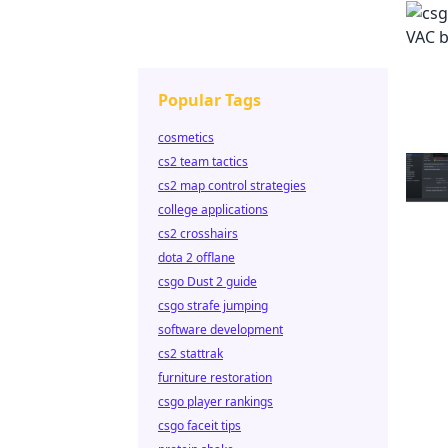
Popular Tags
cosmetics
cs2 team tactics
cs2 map control strategies
college applications
cs2 crosshairs
dota 2 offlane
csgo Dust 2 guide
csgo strafe jumping
software development
cs2 stattrak
furniture restoration
csgo player rankings
csgo faceit tips