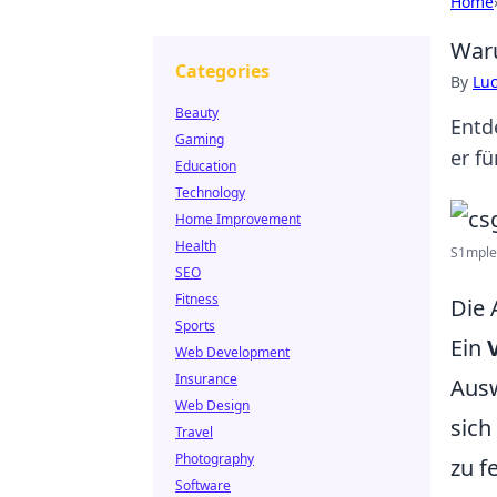
Home
Waru
Categories
By
Lu
Beauty
Entd
Gaming
er fü
Education
Technology
Home Improvement
Health
S1mple 
SEO
Fitness
Die 
Sports
Ein
Web Development
Insurance
Ausw
Web Design
sich
Travel
Photography
zu f
Software