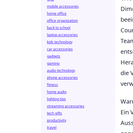
mobile accessories
Dime
home office
beei
office organization
back to school
Coun
laptop accessories
Team
kids technology
car accessories
ents
gadgets
Hera
gaming
audio technology
die
phone accessories
verw
fitness
home audio
lighting tips
Waru
streaming accessories
Ein 
tech gifts
productivity
Auss
travel