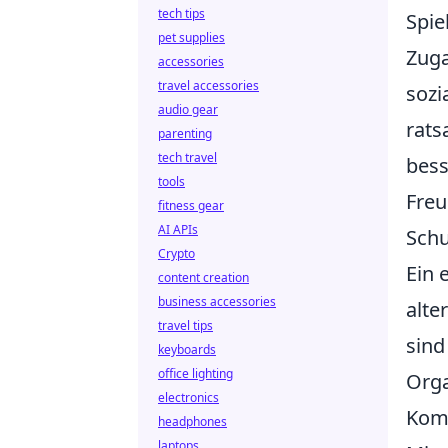
tech tips
Spie
pet supplies
Zuga
accessories
travel accessories
sozi
audio gear
rats
parenting
tech travel
bess
tools
Freu
fitness gear
AI APIs
Schu
Crypto
Ein 
content creation
business accessories
alte
travel tips
sind
keyboards
office lighting
Orga
electronics
Komm
headphones
laptops