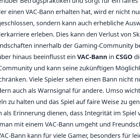
nüber Betrugspraktiken und sorgt für ein faires
ler einen VAC-Bann erhalten hat, wird er nicht nur
eschlossen, sondern kann auch erhebliche Aus
lerkarriere erleben. Dies kann den Verlust von S
ndschaften innerhalb der Gaming-Community b
ber hinaus beeinflusst ein
VAC-Bann
in
CSGO
di
Community und kann seine zukünftigen Möglichk
chränken. Viele Spieler sehen einen Bann nicht n
ern auch als Warnsignal für andere. Umso wichtig
ln zu halten und das Spiel auf faire Weise zu geni
 als Erinnerung dienen, dass Integrität im Spiel
man mit einem VAC-Bann umgeht und Freundsc
VAC-Bann kann für viele Gamer, besonders für lei