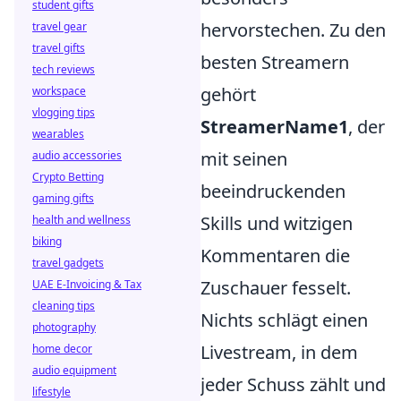
student gifts
hervorstechen. Zu den
travel gear
travel gifts
besten Streamern
tech reviews
gehört
workspace
vlogging tips
StreamerName1
, der
wearables
mit seinen
audio accessories
Crypto Betting
beeindruckenden
gaming gifts
Skills und witzigen
health and wellness
biking
Kommentaren die
travel gadgets
Zuschauer fesselt.
UAE E-Invoicing & Tax
cleaning tips
Nichts schlägt einen
photography
Livestream, in dem
home decor
audio equipment
jeder Schuss zählt und
lifestyle