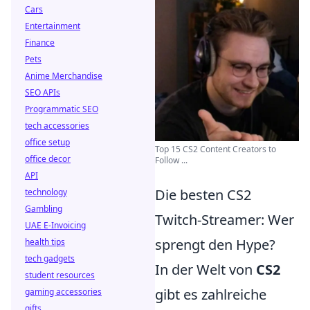
Cars
Entertainment
Finance
Pets
Anime Merchandise
SEO APIs
Programmatic SEO
tech accessories
office setup
Top 15 CS2 Content Creators to
office decor
Follow ...
API
Die besten CS2
technology
Gambling
Twitch-Streamer: Wer
UAE E-Invoicing
sprengt den Hype?
health tips
tech gadgets
In der Welt von
CS2
student resources
gibt es zahlreiche
gaming accessories
gifts