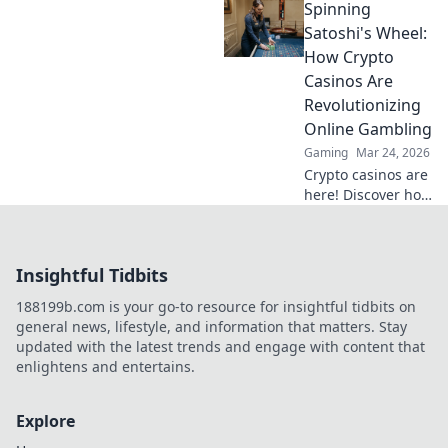
Spinning
revolutionizing
online trust.
Satoshi's Wheel:
Explore
How Crypto
transparency,
Casinos Are
security, and a
Revolutionizing
new era of
Online Gambling
iGaming.
Gaming
Mar 24, 2026
Crypto casinos are
here! Discover how
they're changing
online gambling
with blockchain,
Insightful Tidbits
fairness, and
exciting new
188199b.com is your go-to resource for insightful tidbits on
games.
general news, lifestyle, and information that matters. Stay
updated with the latest trends and engage with content that
enlightens and entertains.
Explore