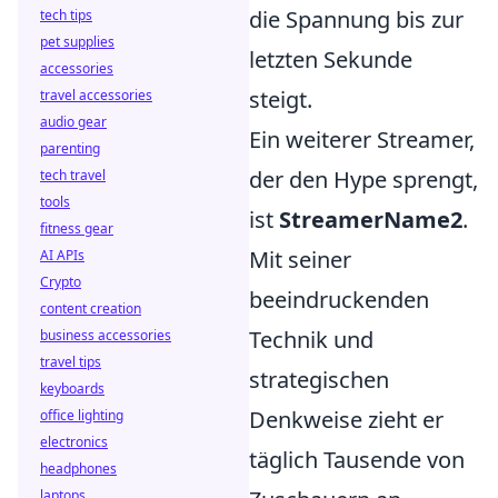
die Spannung bis zur
tech tips
pet supplies
letzten Sekunde
accessories
steigt.
travel accessories
audio gear
Ein weiterer Streamer,
parenting
der den Hype sprengt,
tech travel
tools
ist
StreamerName2
.
fitness gear
Mit seiner
AI APIs
Crypto
beeindruckenden
content creation
Technik und
business accessories
travel tips
strategischen
keyboards
Denkweise zieht er
office lighting
electronics
täglich Tausende von
headphones
laptops