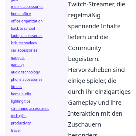
Twitch-Streamer, die
mobile accessories
regelmäßig
home office
office organization
spannende Inhalte
back to school
liefern und die
laptop accessories
kids technology
Community
car accessories
begeistern.
gadgets
gaming
Hervorzuheben sind
audio technology
einige Spieler, die
phone accessories
fitness
durch ihr einzigartiges
home audio
Gameplay und ihre
lighting tips
streaming accessories
Interaktion mit den
tech gifts
Zuschauern
productivity
travel
besonders