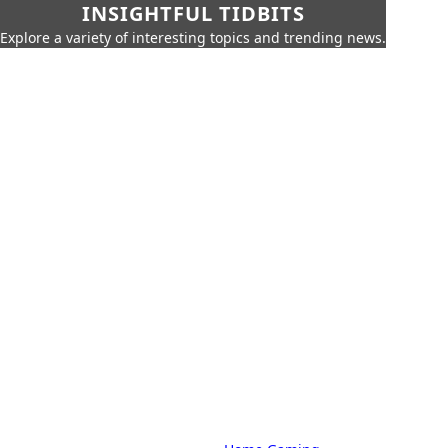
INSIGHTFUL TIDBITS
Explore a variety of interesting topics and trending news.