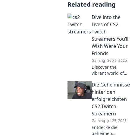
Related reading
Dive into the
Lives of CS2
Twitch
Streamers You’ll
Wish Were Your
Friends
Gaming
Sep 9, 2025
Discover the
vibrant world of
CS2 Twitch
Die Geheimnisse
streamers and find
your new friends!
hinter den
Dive into their
erfolgreichsten
adventures, skills,
CS2 Twitch-
and unforgettable
Streamern
moments!
Gaming
Jul 25, 2025
Entdecke die
geheimen