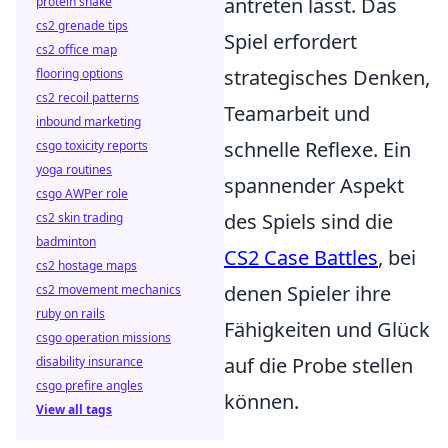
antreten lässt. Das
protein shake
cs2 grenade tips
Spiel erfordert
cs2 office map
strategisches Denken,
flooring options
cs2 recoil patterns
Teamarbeit und
inbound marketing
schnelle Reflexe. Ein
csgo toxicity reports
yoga routines
spannender Aspekt
csgo AWPer role
des Spiels sind die
cs2 skin trading
badminton
CS2 Case Battles
, bei
cs2 hostage maps
denen Spieler ihre
cs2 movement mechanics
ruby on rails
Fähigkeiten und Glück
csgo operation missions
auf die Probe stellen
disability insurance
csgo prefire angles
können.
View all tags