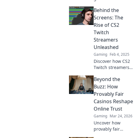
Strategien der
Behind the
erfolgreichsten
CS2 Twitch-
Screens: The
Streamer und lüfte
Rise of CS2
die Tricks, die ihre
Twitch
Zuschauer fesseln!
Streamers
Unleashed
Gaming
Feb 4, 2025
Discover how CS2
Twitch streamers
are taking the
Beyond the
gaming world by
storm! Dive into
Buzz: How
their rise and the
Provably Fair
secrets behind
Casinos Reshape
their success.
Online Trust
Gaming
Mar 24, 2026
Uncover how
provably fair
casinos are