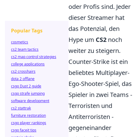
oder Profis sind. Jeder
dieser Streamer hat
das Potenzial, den
Popular Tags
Hype um
CS2
noch
cosmetics
weiter zu steigern.
cs2 team tactics
cs2 map control strategies
Counter-Strike ist ein
college applications
beliebtes Multiplayer-
cs2 crosshairs
dota 2 offlane
Ego-Shooter-Spiel, das
csgo Dust 2 guide
Spieler in zwei Teams -
csgo strafe jumping
software development
Terroristen und
cs2 stattrak
Antiterroristen -
furniture restoration
csgo player rankings
gegeneinander
csgo faceit tips