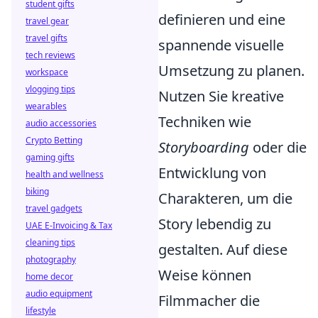
student gifts
definieren und eine
travel gear
travel gifts
spannende visuelle
tech reviews
Umsetzung zu planen.
workspace
vlogging tips
Nutzen Sie kreative
wearables
Techniken wie
audio accessories
Crypto Betting
Storyboarding
oder die
gaming gifts
Entwicklung von
health and wellness
biking
Charakteren, um die
travel gadgets
Story lebendig zu
UAE E-Invoicing & Tax
cleaning tips
gestalten. Auf diese
photography
Weise können
home decor
audio equipment
Filmmacher die
lifestyle