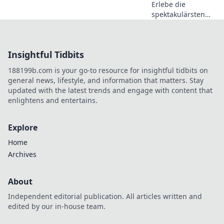
eigenes
Erlebe die
Abenteuer!
spektakulärsten
CSGO Frag Movies,
wo digitale
Zerstörung die
Insightful Tidbits
Grenzen zur Kunst
sprengt! Klicke
188199b.com is your go-to resource for insightful tidbits on
jetzt und tauche
general news, lifestyle, and information that matters. Stay
ein!
updated with the latest trends and engage with content that
enlightens and entertains.
Explore
Home
Archives
About
Independent editorial publication. All articles written and
edited by our in-house team.