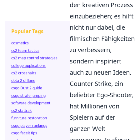
den kreativen Prozess
einzubeziehen; es hilft
nicht nur dabei, die
Popular Tags
filmischen Fähigkeiten
cosmetics
zu verbessern,
cs2 team tactics
cs2 map control strategies
sondern inspiriert
college applications
auch zu neuen Ideen.
cs2 crosshairs
dota 2 offlane
Counter Strike, ein
csgo Dust 2 guide
beliebter Ego-Shooter,
csgo strafe jumping
software development
hat Millionen von
cs2 stattrak
Spielern auf der
furniture restoration
csgo player rankings
ganzen Welt
csgo faceit tips
angezogen. In dieser