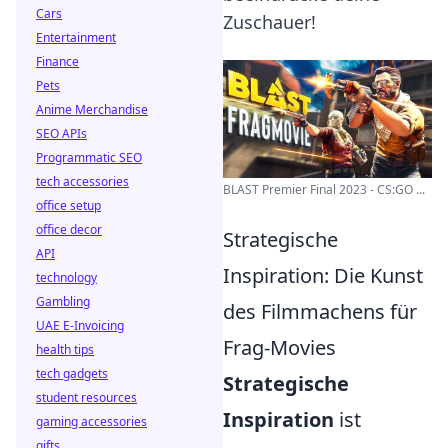
Cars
Zuschauer!
Entertainment
Finance
Pets
Anime Merchandise
SEO APIs
Programmatic SEO
tech accessories
BLAST Premier Final 2023 - CS:GO ...
office setup
office decor
Strategische
API
Inspiration: Die Kunst
technology
Gambling
des Filmmachens für
UAE E-Invoicing
Frag-Movies
health tips
tech gadgets
Strategische
student resources
Inspiration
ist
gaming accessories
gifts