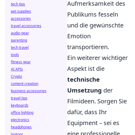
Aufmerksamkeit des
tech tips
pet supplies
Publikums fesseln
accessories
und die gewünschte
travel accessories
audio gear
Emotion
parenting
transportieren.
tech travel
tools
Ein weiterer wichtiger
fitness gear
Aspekt ist die
AI APIs
Crypto
technische
content creation
Umsetzung
der
business accessories
travel tips
Filmideen. Sorgen Sie
keyboards
dafür, dass Ihr
office lighting
electronics
Equipment – sei es
headphones
eine professionelle
laptops