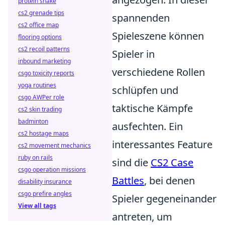
protein shake
cs2 grenade tips
spannenden
cs2 office map
Spieleszene können
flooring options
cs2 recoil patterns
Spieler in
inbound marketing
verschiedene Rollen
csgo toxicity reports
yoga routines
schlüpfen und
csgo AWPer role
taktische Kämpfe
cs2 skin trading
badminton
ausfechten. Ein
cs2 hostage maps
interessantes Feature
cs2 movement mechanics
ruby on rails
sind die
CS2 Case
csgo operation missions
Battles
, bei denen
disability insurance
csgo prefire angles
Spieler gegeneinander
View all tags
antreten, um