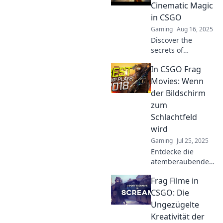
Cinematic Magic
in CSGO
Gaming
Aug 16, 2025
Discover the
secrets of
cinematic magic in
In CSGO Frag
CSGO! Unleash
your fragging
Movies: Wenn
skills and elevate
der Bildschirm
your gameplay to
zum
legendary status!
Schlachtfeld
wird
Gaming
Jul 25, 2025
Entdecke die
atemberaubende
Welt der CSGO
Frag Filme in
Frag Movies, wo
epische Aktionen
CSGO: Die
und packende
Ungezügelte
Momente den
Kreativität der
Bildschirm zum