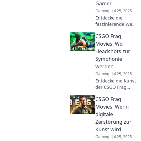
Gamer
Schlachtfeld
Gaming
Jul 25, 2025
verwandeln!
Entdecke die
faszinierende Welt
der Frag Filme in
CSGO Frag
CSGO und erlebe
die ungebremste
Movies: Wo
Kreativität der
Headshots zur
Gamer – jetzt
Symphonie
klicken und
werden
inspirieren lassen!
Gaming
Jul 25, 2025
Entdecke die Kunst
der CSGO Frag
Movies, wo präzise
CSGO Frag
Headshots zu
einem
Movies: Wenn
meisterhaften
digitale
Schauspiel
Zerstörung zur
werden. Lass dich
Kunst wird
inspirieren und
Gaming
Jul 25, 2025
starte dein