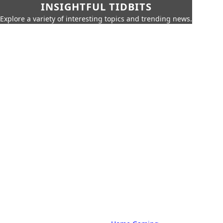
INSIGHTFUL TIDBITS
Explore a variety of interesting topics and trending news.