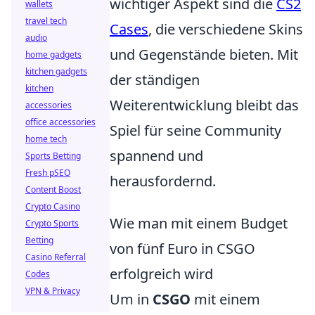
wichtiger Aspekt sind die
CS2
wallets
travel tech
Cases
, die verschiedene Skins
audio
und Gegenstände bieten. Mit
home gadgets
kitchen gadgets
der ständigen
kitchen
Weiterentwicklung bleibt das
accessories
office accessories
Spiel für seine Community
home tech
spannend und
Sports Betting
Fresh pSEO
herausfordernd.
Content Boost
Crypto Casino
Wie man mit einem Budget
Crypto Sports
Betting
von fünf Euro in CSGO
Casino Referral
erfolgreich wird
Codes
VPN & Privacy
Um in
CSGO
mit einem