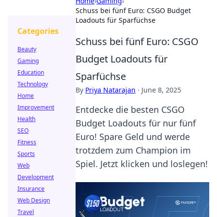
Home
›
Gaming
›
Schuss bei fünf Euro: CSGO Budget
Loadouts für Sparfüchse
Categories
Schuss bei fünf Euro: CSGO
Beauty
Budget Loadouts für
Gaming
Education
Sparfüchse
Technology
By
Priya Natarajan
·
June 8, 2025
Home
Improvement
Entdecke die besten CSGO
Health
Budget Loadouts für nur fünf
SEO
Euro! Spare Geld und werde
Fitness
trotzdem zum Champion im
Sports
Spiel. Jetzt klicken und loslegen!
Web
Development
Insurance
Web Design
Travel