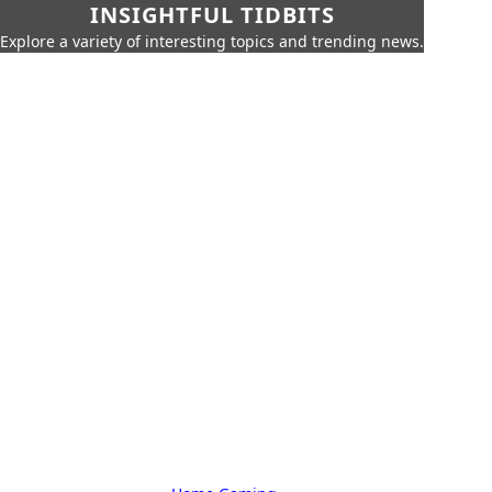
INSIGHTFUL TIDBITS
Explore a variety of interesting topics and trending news.