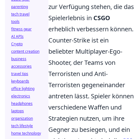
zur Verfügung stehen, die das
parenting
tech travel
Spielerlebnis in
CSGO
tools
erheblich verbessern können.
fitness gear
AI APIs
Counter-Strike ist ein
Crypto
beliebter Multiplayer-Ego-
content creation
business
Shooter, der Teams von
accessories
Terroristen und Anti-
travel tips
keyboards
Terroristen gegeneinander
office lighting
antreten lässt. Spieler können
electronics
headphones
verschiedene Waffen und
laptops
Strategien nutzen, um ihre
organization
tech lifestyle
Gegner zu besiegen, und ein
home technology