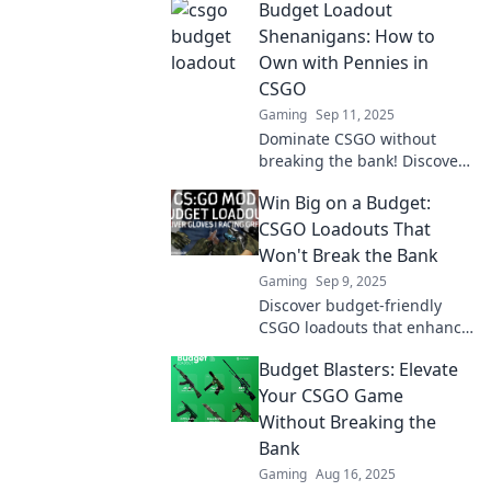
Budget Loadout
and gear to dominate the
game.
Shenanigans: How to
Own with Pennies in
CSGO
Gaming
Sep 11, 2025
Dominate CSGO without
breaking the bank! Discover
insider tips for budget
Win Big on a Budget:
loadouts that elevate your
game while keeping your
CSGO Loadouts That
wallet happy.
Won't Break the Bank
Gaming
Sep 9, 2025
Discover budget-friendly
CSGO loadouts that enhance
your gameplay without
Budget Blasters: Elevate
emptying your wallet. Win
big and dominate the
Your CSGO Game
competition today!
Without Breaking the
Bank
Gaming
Aug 16, 2025