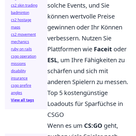
solche Events, und Sie
cs2 skin trading
badminton
können wertvolle Preise
cs2 hostage
gewinnen oder Ihr Können
maps
cs2 movement
verbessern. Nutzen Sie
mechanics
Plattformen wie
Faceit
oder
ruby on rails
csgo operation
ESL
, um Ihre Fähigkeiten zu
missions
schärfen und sich mit
disability
insurance
anderen Spielern zu messen.
csgo prefire
Top 5 kostengünstige
angles
View all tags
Loadouts für Sparfüchse in
CSGO
Wenn es um
CS:GO
geht,