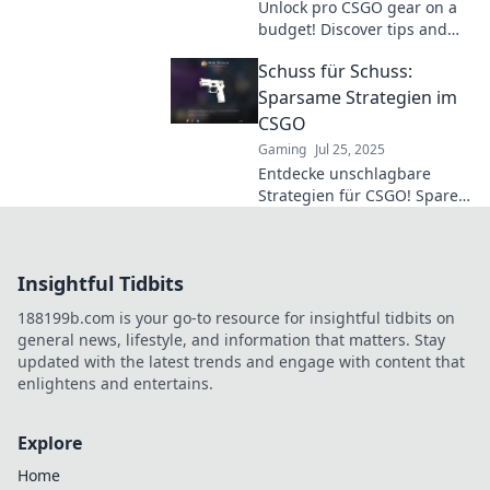
Unlock pro CSGO gear on a
budget! Discover tips and
tricks to enhance your
Schuss für Schuss:
gameplay without emptying
your wallet. Dive in now!
Sparsame Strategien im
CSGO
Gaming
Jul 25, 2025
Entdecke unschlagbare
Strategien für CSGO! Spare
Geld und steigere deine
Skills mit unseren cleveren
Tipps. Jetzt klicken und
Insightful Tidbits
gewinnen!
188199b.com is your go-to resource for insightful tidbits on
general news, lifestyle, and information that matters. Stay
updated with the latest trends and engage with content that
enlightens and entertains.
Explore
Home