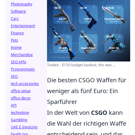
Photography
Software
Cars
Entertainment
Finance
Pets
Anime
Merchandise
SEO APIs
Tradeit - $150 budget loadout, this was ...
Programmatic
SEO
Die besten CSGO Waffen für
tech accessories
weniger als fünf Euro: Ein
office setup
office decor
Sparführer
API
In der Welt von
CSGO
kann
technology
Gambling
die Wahl der richtigen Waffe
UAE E-Invoicing
entscheidend sein, und das
health tips