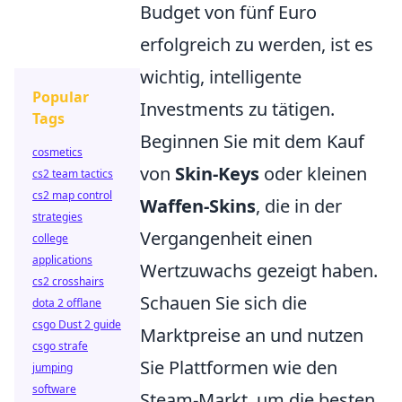
Budget von fünf Euro
erfolgreich zu werden, ist es
wichtig, intelligente
Popular
Investments zu tätigen.
Tags
Beginnen Sie mit dem Kauf
cosmetics
von
Skin-Keys
oder kleinen
cs2 team tactics
cs2 map control
Waffen-Skins
, die in der
strategies
Vergangenheit einen
college
applications
Wertzuwachs gezeigt haben.
cs2 crosshairs
Schauen Sie sich die
dota 2 offlane
csgo Dust 2 guide
Marktpreise an und nutzen
csgo strafe
Sie Plattformen wie den
jumping
software
Steam-Markt, um die besten