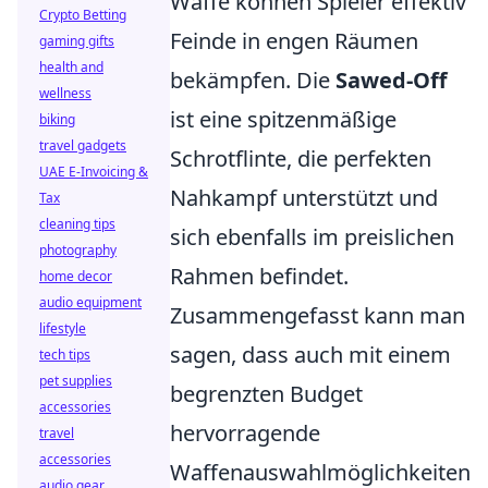
Waffe können Spieler effektiv
Crypto Betting
Feinde in engen Räumen
gaming gifts
health and
bekämpfen. Die
Sawed-Off
wellness
ist eine spitzenmäßige
biking
travel gadgets
Schrotflinte, die perfekten
UAE E-Invoicing &
Nahkampf unterstützt und
Tax
cleaning tips
sich ebenfalls im preislichen
photography
Rahmen befindet.
home decor
audio equipment
Zusammengefasst kann man
lifestyle
sagen, dass auch mit einem
tech tips
pet supplies
begrenzten Budget
accessories
hervorragende
travel
accessories
Waffenauswahlmöglichkeiten
audio gear