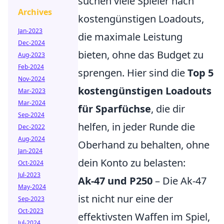
suchen viele Spieler nach
Archives
kostengünstigen Loadouts,
Jan-2023
die maximale Leistung
Dec-2024
bieten, ohne das Budget zu
Aug-2023
Feb-2024
sprengen. Hier sind die
Top 5
Nov-2024
kostengünstigen Loadouts
Mar-2023
Mar-2024
für Sparfüchse
, die dir
Sep-2024
helfen, in jeder Runde die
Dec-2022
Aug-2024
Oberhand zu behalten, ohne
Jan-2024
dein Konto zu belasten:
Oct-2024
Jul-2023
Ak-47 und P250
– Die Ak-47
May-2024
ist nicht nur eine der
Sep-2023
Oct-2023
effektivsten Waffen im Spiel,
Jul-2024