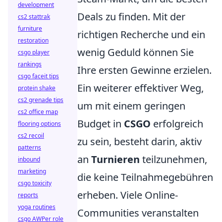
development
Deals zu finden. Mit der
cs2 stattrak
furniture
richtigen Recherche und ein
restoration
wenig Geduld können Sie
csgo player
rankings
Ihre ersten Gewinne erzielen.
csgo faceit tips
Ein weiterer effektiver Weg,
protein shake
cs2 grenade tips
um mit einem geringen
cs2 office map
Budget in
CSGO
erfolgreich
flooring options
cs2 recoil
zu sein, besteht darin, aktiv
patterns
an
Turnieren
teilzunehmen,
inbound
marketing
die keine Teilnahmegebühren
csgo toxicity
erheben. Viele Online-
reports
yoga routines
Communities veranstalten
csgo AWPer role