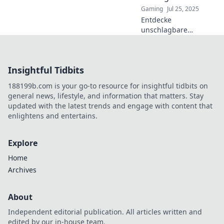
Dive in now!
Gaming
Jul 25, 2025
Entdecke
unschlagbare
Strategien für CSGO!
Spare Geld und
steigere deine Skills
Insightful Tidbits
mit unseren cleveren
Tipps. Jetzt klicken
188199b.com is your go-to resource for insightful tidbits on
und gewinnen!
general news, lifestyle, and information that matters. Stay
updated with the latest trends and engage with content that
enlightens and entertains.
Explore
Home
Archives
About
Independent editorial publication. All articles written and
edited by our in-house team.