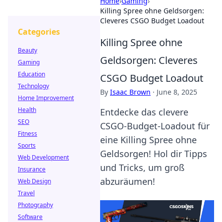
Home
›
Gaming
›
Killing Spree ohne Geldsorgen:
Cleveres CSGO Budget Loadout
Categories
Killing Spree ohne
Beauty
Geldsorgen: Cleveres
Gaming
Education
CSGO Budget Loadout
Technology
By
Isaac Brown
·
June 8, 2025
Home Improvement
Health
Entdecke das clevere
SEO
CSGO-Budget-Loadout für
Fitness
eine Killing Spree ohne
Sports
Geldsorgen! Hol dir Tipps
Web Development
und Tricks, um groß
Insurance
abzuräumen!
Web Design
Travel
Photography
Software