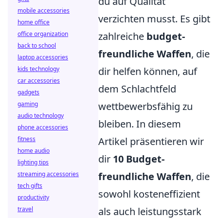
du auf Qualität
mobile accessories
verzichten musst. Es gibt
home office
office organization
zahlreiche
budget-
back to school
freundliche Waffen
, die
laptop accessories
kids technology
dir helfen können, auf
car accessories
dem Schlachtfeld
gadgets
gaming
wettbewerbsfähig zu
audio technology
bleiben. In diesem
phone accessories
fitness
Artikel präsentieren wir
home audio
dir
10 Budget-
lighting tips
streaming accessories
freundliche Waffen
, die
tech gifts
sowohl kosteneffizient
productivity
travel
als auch leistungsstark