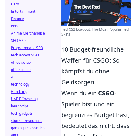
Cars
Entertainment
Finance
Pets
Red CS2 Loadout: The Most Popular Red
Anime Merchandise
Skins
SEO APIs
Programmatic SEO
10 Budget-freundliche
tech accessories
Waffen für CSGO: So
office setup
office decor
kämpfst du ohne
API
Geldsorgen
technology
Gambling
Wenn du ein
CSGO
-
UAE E-Invoicing
Spieler bist und ein
health tips
tech gadgets
begrenztes Budget hast,
student resources
bedeutet das nicht, dass
gaming accessories
gifts