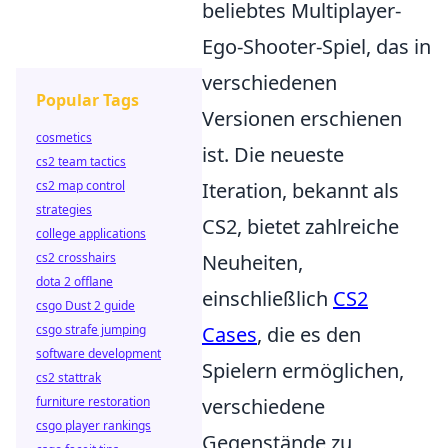
beliebtes Multiplayer-
Ego-Shooter-Spiel, das in
verschiedenen
Popular Tags
Versionen erschienen
cosmetics
ist. Die neueste
cs2 team tactics
cs2 map control
Iteration, bekannt als
strategies
CS2, bietet zahlreiche
college applications
cs2 crosshairs
Neuheiten,
dota 2 offlane
einschließlich
CS2
csgo Dust 2 guide
csgo strafe jumping
Cases
, die es den
software development
Spielern ermöglichen,
cs2 stattrak
furniture restoration
verschiedene
csgo player rankings
Gegenstände zu