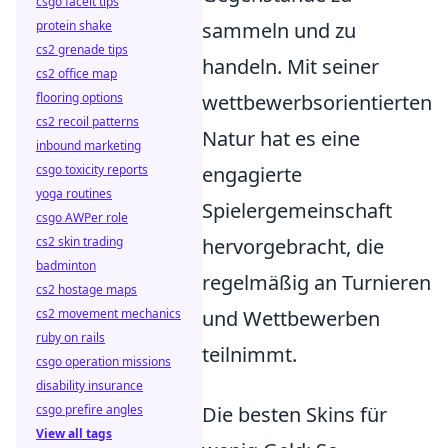
csgo faceit tips
protein shake
sammeln und zu
cs2 grenade tips
handeln. Mit seiner
cs2 office map
flooring options
wettbewerbsorientierten
cs2 recoil patterns
Natur hat es eine
inbound marketing
csgo toxicity reports
engagierte
yoga routines
Spielergemeinschaft
csgo AWPer role
cs2 skin trading
hervorgebracht, die
badminton
regelmäßig an Turnieren
cs2 hostage maps
cs2 movement mechanics
und Wettbewerben
ruby on rails
teilnimmt.
csgo operation missions
disability insurance
csgo prefire angles
Die besten Skins für
View all tags