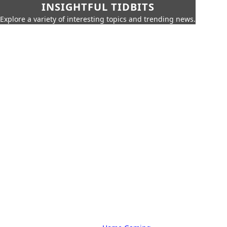
INSIGHTFUL TIDBITS
Explore a variety of interesting topics and trending news.