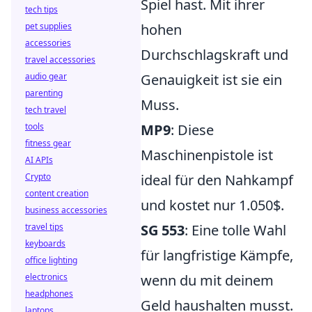
Spiel hast. Mit ihrer
tech tips
pet supplies
hohen
accessories
Durchschlagskraft und
travel accessories
audio gear
Genauigkeit ist sie ein
parenting
Muss.
tech travel
tools
MP9
: Diese
fitness gear
Maschinenpistole ist
AI APIs
Crypto
ideal für den Nahkampf
content creation
und kostet nur 1.050$.
business accessories
travel tips
SG 553
: Eine tolle Wahl
keyboards
für langfristige Kämpfe,
office lighting
electronics
wenn du mit deinem
headphones
Geld haushalten musst.
laptops