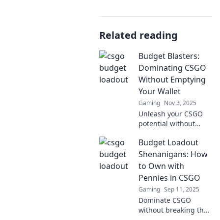
Related reading
Budget Blasters:
Dominating CSGO
Without Emptying
Your Wallet
Gaming
Nov 3, 2025
Unleash your CSGO
potential without
breaking the bank!
Budget Loadout
Discover budget
strategies and gear to
Shenanigans: How
dominate the game.
to Own with
Pennies in CSGO
Gaming
Sep 11, 2025
Dominate CSGO
without breaking the
bank! Discover insider