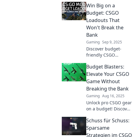
Win Big on a
tips for budget
loadouts that elevate
Budget: CSGO
your game while
Loadouts That
keeping your wallet
Won't Break the
happy.
Bank
Gaming
Sep 9, 2025
Discover budget-
friendly CSGO
loadouts that
Budget Blasters:
enhance your
gameplay without
Elevate Your CSGO
emptying your wallet.
Game Without
Win big and dominate
Breaking the Bank
the competition
Gaming
Aug 16, 2025
today!
Unlock pro CSGO gear
on a budget! Discover
tips and tricks to
Schuss für Schuss:
enhance your
gameplay without
Sparsame
emptying your wallet.
Strategien im CSGO